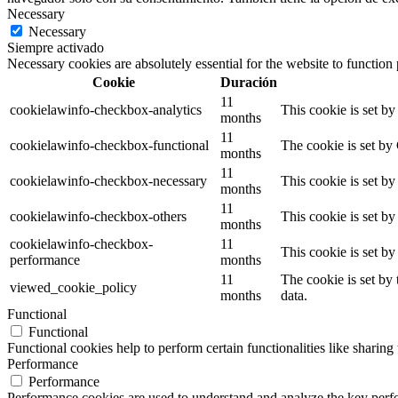
Necessary
Necessary
Siempre activado
Necessary cookies are absolutely essential for the website to function
Cookie
Duración
11
cookielawinfo-checkbox-analytics
This cookie is set b
months
11
cookielawinfo-checkbox-functional
The cookie is set by
months
11
cookielawinfo-checkbox-necessary
This cookie is set b
months
11
cookielawinfo-checkbox-others
This cookie is set b
months
cookielawinfo-checkbox-
11
This cookie is set b
performance
months
11
The cookie is set by
viewed_cookie_policy
months
data.
Functional
Functional
Functional cookies help to perform certain functionalities like sharing 
Performance
Performance
Performance cookies are used to understand and analyze the key perfor