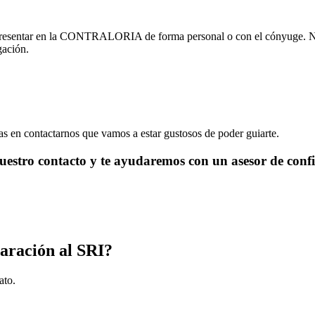
s presentar en la CONTRALORIA de forma personal o con el cónyuge. Nues
gación.
s en contactarnos que vamos a estar gustosos de poder guiarte.
uestro contacto y te ayudaremos con un asesor de conf
tables tributarios en Suscal
laración al SRI?
ato.