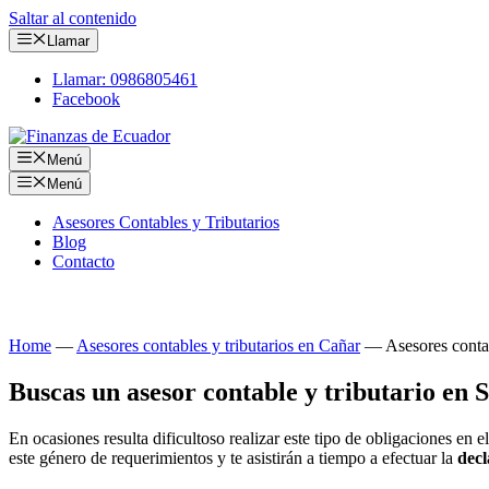
Saltar al contenido
Llamar
Llamar: 0986805461
Facebook
Menú
Menú
Asesores Contables y Tributarios
Blog
Contacto
Consulta tus obligaciones con nuestros asesores contab
Home
—
Asesores contables y tributarios en Cañar
—
Asesores contab
Buscas un asesor contable y tributario en 
En ocasiones resulta dificultoso realizar este tipo de obligaciones e
este género de requerimientos y te asistirán a tiempo a efectuar la
decl