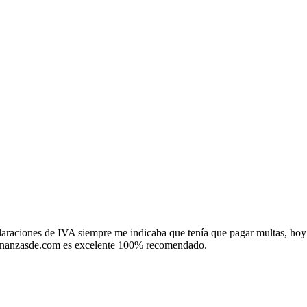
s asesores, para mayor información u otra obligación que precisas realiz
laraciones de IVA siempre me indicaba que tenía que pagar multas, hoy
 finanzasde.com es excelente 100% recomendado.