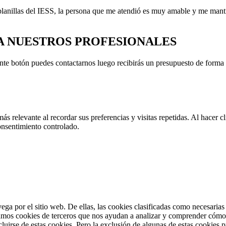
as planillas del IESS, la persona que me atendió es muy amable y me man
 A NUESTROS PROFESIONALES
nte botón puedes contactarnos luego recibirás un presupuesto de forma g
más relevante al recordar sus preferencias y visitas repetidas. Al hacer
onsentimiento controlado.
vega por el sitio web. De ellas, las cookies clasificadas como necesaria
amos cookies de terceros que nos ayudan a analizar y comprender cómo u
uirse de estas cookies. Pero la exclusión de algunas de estas cookies p