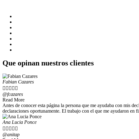
Estas son algunas de las obligaciones tributarias que realizan nuestro
IESS planillas
Impuesto a la renta
Consulta de obligaciones
Declaración patrimonial
Devolución iva tercera edad
Declaración iva
Anexo de gastos personales
Que opinan nuestros clientes
Fabian Cazares





@fcazares
Read More
Antes de conocer esta página la persona que me ayudaba con mis dec
declaraciones oportunamente. El trabajo con el que me ayudaron en
Ana Lucia Ponce





@anitap