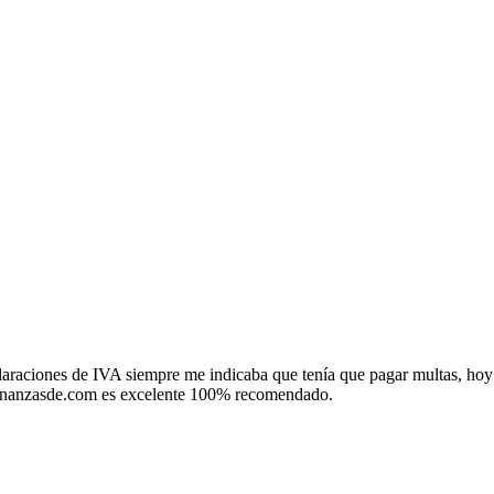
s asesores, para mayor información u otra obligación que necesitas efec
laraciones de IVA siempre me indicaba que tenía que pagar multas, hoy
 finanzasde.com es excelente 100% recomendado.