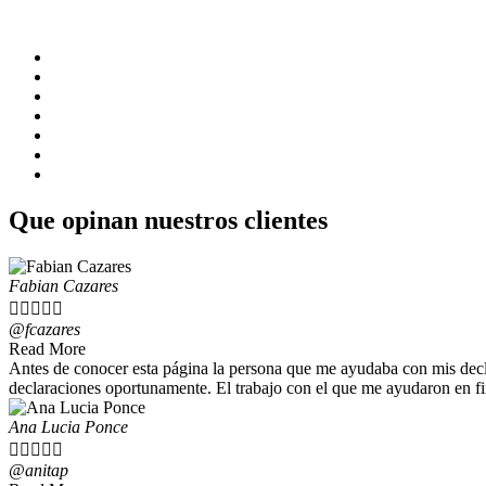
Estas son algunas de las obligaciones tributarias que efectúan nuestro
IESS planillas
Impuesto a la renta
Consulta de obligaciones
Declaración patrimonial
Devolución iva tercera edad
Declaración iva
Anexo de gastos personales
Que opinan nuestros clientes
Fabian Cazares





@fcazares
Read More
Antes de conocer esta página la persona que me ayudaba con mis dec
declaraciones oportunamente. El trabajo con el que me ayudaron en
Ana Lucia Ponce





@anitap