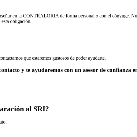
ue enseñar en la CONTRALORIA de forma personal o con el cónyuge. Nue
 esta obligación.
contactarnos que estaremos gustosos de poder ayudarte.
 contacto y te ayudaremos con un asesor de confianza 
ontables tributarios en San Pedro de Huaca
laración al SRI?
ato.