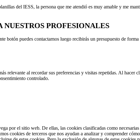
as planillas del IESS, la persona que me atendió es muy amable y me man
 A NUESTROS PROFESIONALES
nte botón puedes contactarnos luego recibirás un presupuesto de forma g
más relevante al recordar sus preferencias y visitas repetidas. Al hacer
onsentimiento controlado.
vega por el sitio web. De ellas, las cookies clasificadas como necesaria
amos cookies de terceros que nos ayudan a analizar y comprender cómo u
uirse de estas cookies. Pero la exclusión de algunas de estas cookies p