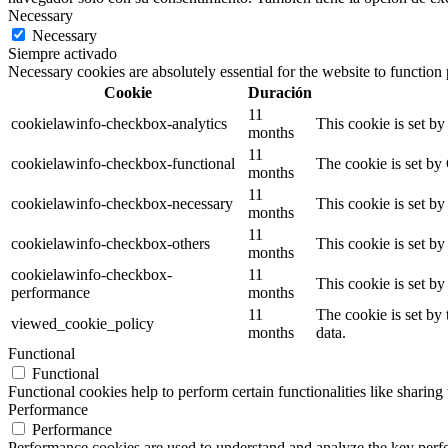
Necessary
Necessary
Siempre activado
Necessary cookies are absolutely essential for the website to function
Cookie
Duración
11
cookielawinfo-checkbox-analytics
This cookie is set b
months
11
cookielawinfo-checkbox-functional
The cookie is set by
months
11
cookielawinfo-checkbox-necessary
This cookie is set b
months
11
cookielawinfo-checkbox-others
This cookie is set b
months
cookielawinfo-checkbox-
11
This cookie is set b
performance
months
11
The cookie is set by
viewed_cookie_policy
months
data.
Functional
Functional
Functional cookies help to perform certain functionalities like sharing 
Performance
Performance
Performance cookies are used to understand and analyze the key perfor