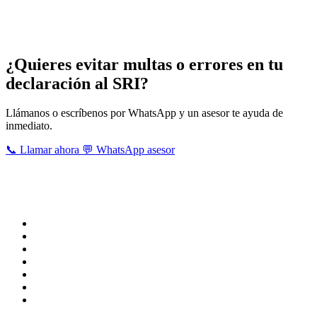
Servicios que brindan nuestros asesores
contables tributarios en Portovelo
¿Quieres evitar multas o errores en tu
declaración al SRI?
Llámanos o escríbenos por WhatsApp y un asesor te ayuda de
inmediato.
📞 Llamar ahora
💬 WhatsApp asesor
Estas son ciertas obligaciones tributarias que realizan nuestros
profesionales, para mayor información u otra obligación que
precisas efectuar , puedes contactarnos señalando tu necesidad.
IESS planillas
Impuesto a la renta
Consulta de obligaciones
Declaración patrimonial
Devolución iva tercera edad
Declaración iva
Anexo de gastos personales