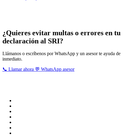
Servicios que brindan nuestros asesores
contables tributarios en Rioverde
¿Quieres evitar multas o errores en tu
declaración al SRI?
Llámanos o escríbenos por WhatsApp y un asesor te ayuda de
inmediato.
📞 Llamar ahora
💬 WhatsApp asesor
Estas son algunas de las obligaciones tributarias que realizan
nuestros profesionales, para mayor información u otra obligación
que precisas realizar , puedes contactarnos señalando tu necesidad.
IESS planillas
Impuesto a la renta
Consulta de obligaciones
Declaración patrimonial
Devolución iva tercera edad
Declaración iva
Anexo de gastos personales