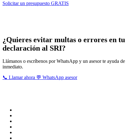
Solicitar un presupuesto GRATIS
Servicios que brindan nuestros asesores
contables tributarios en Naranjito
¿Quieres evitar multas o errores en tu
declaración al SRI?
Llámanos o escríbenos por WhatsApp y un asesor te ayuda de
inmediato.
📞 Llamar ahora
💬 WhatsApp asesor
Estas son ciertas obligaciones tributarias que realizan nuestros
asesores, para mayor información u otra obligación que necesitas
efectuar , puedes contactarnos señalando tu necesidad.
IESS planillas
Impuesto a la renta
Consulta de obligaciones
Declaración patrimonial
Devolución iva tercera edad
Declaración iva