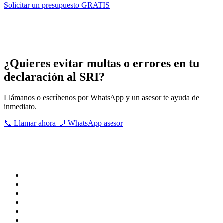
Solicitar un presupuesto GRATIS
Servicios que brindan nuestros asesores
contables tributarios en Los Ríos
¿Quieres evitar multas o errores en tu
declaración al SRI?
Llámanos o escríbenos por WhatsApp y un asesor te ayuda de
inmediato.
📞 Llamar ahora
💬 WhatsApp asesor
Estas son ciertas obligaciones tributarias que realizan nuestros
asesores, para mayor información u otra obligación que precisas
realizar , puedes contactarnos señalando tu necesidad.
IESS planillas
Impuesto a la renta
Consulta de obligaciones
Declaración patrimonial
Devolución iva tercera edad
Declaración iva