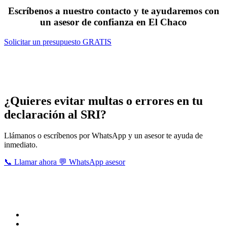
Escríbenos a nuestro contacto y te ayudaremos con
un asesor de confianza en El Chaco
Solicitar un presupuesto GRATIS
Servicios que brindan nuestros asesores
contables tributarios en El Chaco
¿Quieres evitar multas o errores en tu
declaración al SRI?
Llámanos o escríbenos por WhatsApp y un asesor te ayuda de
inmediato.
📞 Llamar ahora
💬 WhatsApp asesor
Estas son ciertas obligaciones tributarias que realizan nuestros
profesionales, para mayor información u otra obligación que
precisas efectuar , puedes contactarnos señalando tu necesidad.
IESS planillas
Impuesto a la renta