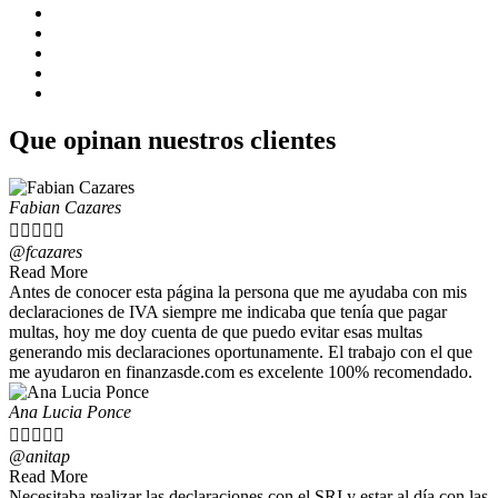
Consulta de obligaciones
Declaración patrimonial
Devolución iva tercera edad
Declaración iva
Anexo de gastos personales
Que opinan nuestros clientes
Fabian Cazares





@fcazares
Read More
Antes de conocer esta página la persona que me ayudaba con mis
declaraciones de IVA siempre me indicaba que tenía que pagar
multas, hoy me doy cuenta de que puedo evitar esas multas
generando mis declaraciones oportunamente. El trabajo con el que
me ayudaron en finanzasde.com es excelente 100% recomendado.
Ana Lucia Ponce





@anitap
Read More
Necesitaba realizar las declaraciones con el SRI y estar al día con las